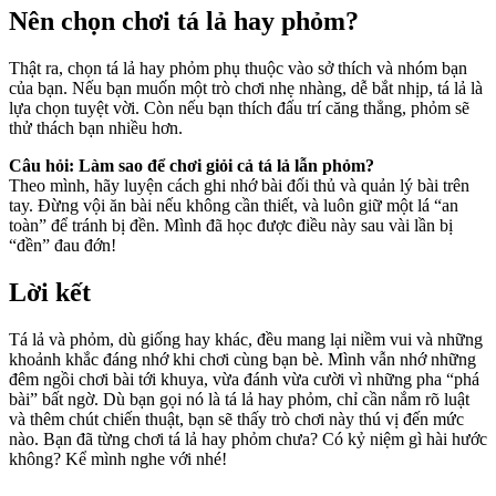
Nên chọn chơi tá lả hay phỏm?
Thật ra, chọn tá lả hay phỏm phụ thuộc vào sở thích và nhóm bạn
của bạn. Nếu bạn muốn một trò chơi nhẹ nhàng, dễ bắt nhịp, tá lả là
lựa chọn tuyệt vời. Còn nếu bạn thích đấu trí căng thẳng, phỏm sẽ
thử thách bạn nhiều hơn.
Câu hỏi: Làm sao để chơi giỏi cả tá lả lẫn phỏm?
Theo mình, hãy luyện cách ghi nhớ bài đối thủ và quản lý bài trên
tay. Đừng vội ăn bài nếu không cần thiết, và luôn giữ một lá “an
toàn” để tránh bị đền. Mình đã học được điều này sau vài lần bị
“đền” đau đớn!
Lời kết
Tá lả và phỏm, dù giống hay khác, đều mang lại niềm vui và những
khoảnh khắc đáng nhớ khi chơi cùng bạn bè. Mình vẫn nhớ những
đêm ngồi chơi bài tới khuya, vừa đánh vừa cười vì những pha “phá
bài” bất ngờ. Dù bạn gọi nó là tá lả hay phỏm, chỉ cần nắm rõ luật
và thêm chút chiến thuật, bạn sẽ thấy trò chơi này thú vị đến mức
nào. Bạn đã từng chơi tá lả hay phỏm chưa? Có kỷ niệm gì hài hước
không? Kể mình nghe với nhé!