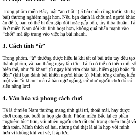
Trong phỏm miền Bắc, luật “ăn chốt” (lá bài cuối cùng trước khi hạ
bài) thường nghiêm ngặt hơn. Nếu bạn đánh lá chốt mà người khác
ăn để ù, bạn có thể bị đền gấp đôi hoặc gấp bốn, tùy thỏa thuận. Tá
lả ở miền Nam đôi khi linh hoạt hơn, không quá nhấn mạnh vào
“chốt” mà tập trung vào việc hạ bài nhanh.
3. Cách tính “ù”
Trong phỏm, “ù” thường được hiểu là khi tất cả bài trên tay đều tạo
thành phỏm, và bạn thắng ngay lập tức. Tá lả có thể có thêm một số
biến thể, như “ù khan” (ù ngay khi vừa chia bài, hiếm gặp) hoặc “ù
đền” (khi bạn đánh bài khiến người khác ù). Mình từng chứng kiến
một ván “ù khan” mà cả bàn ngỡ ngàng, cứ như người chơi đó có
siêu năng lực!
4. Văn hóa và phong cách chơi
Tá lả ở miền Nam thường mang tính giải trí, thoải mái, hay được
chơi trong các buổi tụ họp gia đình. Phỏm miền Bắc lại có phần
“nghiêm túc” hơn, với nhiều người chơi rất chú trọng chiến thuật và
tính toán. Mình thích cả hai, nhưng thú thật là tá lả hợp với mình
hơn vì không khí vui vẻ, ít áp lực.