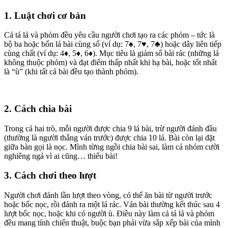
1. Luật chơi cơ bản
Cả tá lả và phỏm đều yêu cầu người chơi tạo ra các phỏm – tức là
bộ ba hoặc bốn lá bài cùng số (ví dụ: 7♠, 7♥, 7♣) hoặc dây liên tiếp
cùng chất (ví dụ: 4♦, 5♦, 6♦). Mục tiêu là giảm số bài rác (những lá
không thuộc phỏm) và đạt điểm thấp nhất khi hạ bài, hoặc tốt nhất
là “ù” (khi tất cả bài đều tạo thành phỏm).
2. Cách chia bài
Trong cả hai trò, mỗi người được chia 9 lá bài, trừ người đánh đầu
(thường là người thắng ván trước) được chia 10 lá. Bài còn lại đặt
giữa bàn gọi là nọc. Mình từng ngồi chia bài sai, làm cả nhóm cười
nghiêng ngả vì ai cũng… thiếu bài!
3. Cách chơi theo lượt
Người chơi đánh lần lượt theo vòng, có thể ăn bài từ người trước
hoặc bốc nọc, rồi đánh ra một lá rác. Ván bài thường kết thúc sau 4
lượt bốc nọc, hoặc khi có người ù. Điều này làm cả tá lả và phỏm
đều mang tính chiến thuật, buộc bạn phải vừa sắp xếp bài của mình