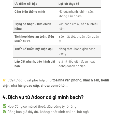
Ưu điểm nổi bật
Lợi ích thực tế
Cảm biến thông minh
Mở cửa nhanh, chính xác,
không cần chạm
Động cơ Nhật – Đức chính
Vận hành êm ái, bền bỉ nhiều
hãng
năm
Tích hợp khóa an toàn, điều
Bảo mật tốt, thuận tiện quản
khiển từ xa
lý
Thiết kế thẩm mỹ, hiện đại
Nâng tầm không gian sang
trọng
Lắp đặt nhanh, bảo hành dài
Giảm thiểu gián đoạn hoạt
hạn
động doanh nghiệp
Cửa tự động rất phù hợp cho
tòa nhà văn phòng, khách sạn, bệnh
viện, nhà hàng cao cấp, showroom ô tô…
4. Dịch vụ từ Adoor có gì minh bạch?
Hợp đồng có mã số thuế, dấu công ty rõ ràng
Bảng báo giá đầy đủ, không phát sinh chi phí bất ngờ