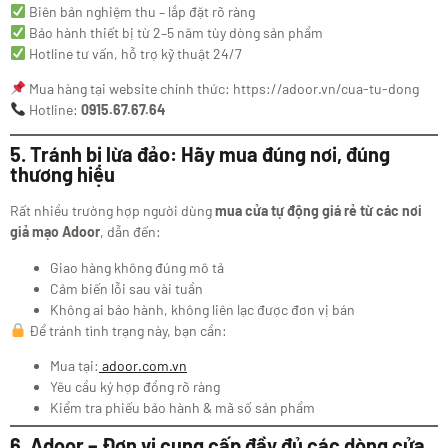
Biên bản nghiệm thu – lắp đặt rõ ràng
Bảo hành thiết bị từ 2–5 năm tùy dòng sản phẩm
Hotline tư vấn, hỗ trợ kỹ thuật 24/7
Mua hàng tại website chính thức: https://adoor.vn/cua-tu-dong
Hotline:
0915.67.67.64
5. Tránh bị lừa đảo: Hãy mua đúng nơi, đúng
thương hiệu
Rất nhiều trường hợp người dùng
mua cửa tự động giá rẻ từ các nơi
giả mạo Adoor
, dẫn đến:
Giao hàng không đúng mô tả
Cảm biến lỗi sau vài tuần
Không ai bảo hành, không liên lạc được đơn vị bán
Để tránh tình trạng này, bạn cần:
Mua tại:
adoor.com.vn
Yêu cầu ký hợp đồng rõ ràng
Kiểm tra phiếu bảo hành & mã số sản phẩm
6. Adoor – Đơn vị cung cấp đầy đủ các dòng cửa