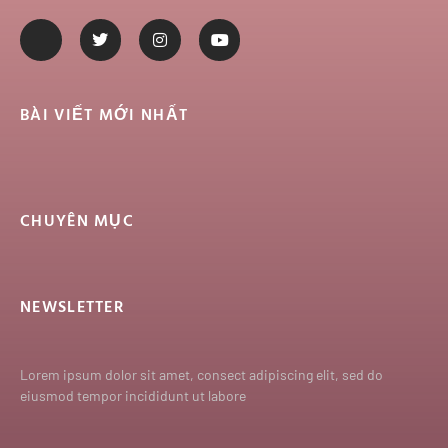
BÀI VIẾT MỚI NHẤT
CHUYÊN MỤC
NEWSLETTER
Lorem ipsum dolor sit amet, consect adipiscing elit, sed do
eiusmod tempor incididunt ut labore