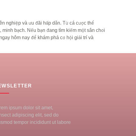
uyên nghiệp và ưu đãi hấp dẫn. Từ cá cược thể
n, minh bạch. Nếu bạn đang tìm kiếm một sân chơi
ngay hôm nay để khám phá cơ hội giải trí và
EWSLETTER
rem ipsum dolor sit amet,
nsect adipiscing elit, sed do
usmod tempor incididunt ut labore