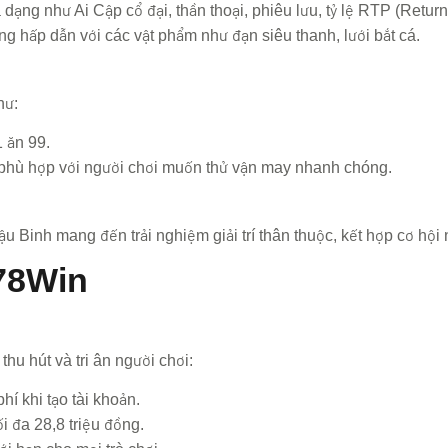
a dạng như Ai Cập cổ đại, thần thoại, phiêu lưu, tỷ lệ RTP (Retur
g hấp dẫn với các vật phẩm như đạn siêu thanh, lưới bắt cá.
hư:
1 ăn 99.
, phù hợp với người chơi muốn thử vận may nhanh chóng.
inh mang đến trải nghiệm giải trí thân thuộc, kết hợp cơ hội
 78Win
thu hút và tri ân người chơi:
í khi tạo tài khoản.
ối đa 28,8 triệu đồng.