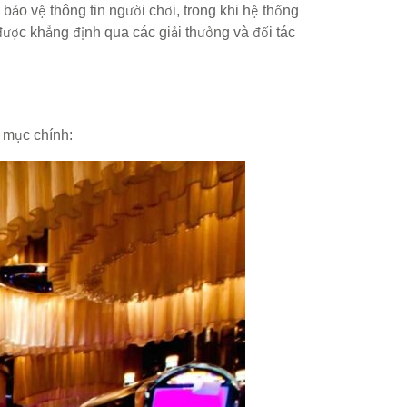
ảo vệ thông tin người chơi, trong khi hệ thống
ợc khẳng định qua các giải thưởng và đối tác
 mục chính: