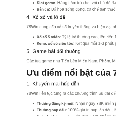
Slot game
: Hàng trăm trò chơi với chủ đề đ
Bắn cá
: Đồ họa sống động, cơ chế săn thưởn
4. Xổ số và lô đề
78Win cung cấp xổ số truyền thống và hiện đại n
Xổ số 3 miền
: Tỷ lệ trả thưởng cao, lên đến 
Keno, xổ số siêu tốc
: Kết quả mỗi 1-3 phút
5. Game bài đổi thưởng
Các tựa game như Tiến Lên Miền Nam, Phỏm, Mậu B
Ưu điểm nổi bật của
1. Khuyến mãi hấp dẫn
78Win liên tục tung ra các chương trình ưu đãi để 
Thưởng đăng ký mới
: Nhận ngay 78K miễn ph
Thưởng nạp đầu
: 100% giá trị nạp lần đầu, t