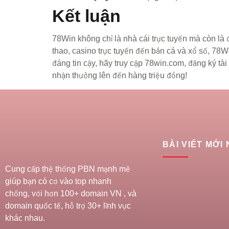
Kết luận
78Win không chỉ là nhà cái trực tuyến mà còn là đ
thao, casino trực tuyến đến bắn cá và xổ số, 78
đáng tin cậy, hãy truy cập 78win.com, đăng ký t
nhận thưởng lên đến hàng triệu đồng!
BÀI VIẾT MỚI
Cung cấp thệ thống PBN mạnh mẽ
giúp bạn có cơ vào top nhanh
chống, với hơn 100+ domain VN , và
domain quốc tế, hỗ trợ 30+ lĩnh vực
khác nhau.