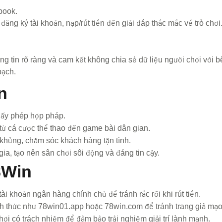
book.
đăng ký tài khoản, nạp/rút tiền đến giải đáp thắc mắc về trò chơi
ng tin rõ ràng và cam kết không chia sẻ dữ liệu người chơi với bê
bạch.
n
iấy phép hợp pháp.
 từ cá cược thể thao đến game bài dân gian.
khủng, chăm sóc khách hàng tận tình.
gia, tạo nên sân chơi sôi động và đáng tin cậy.
8Win
tài khoản ngân hàng chính chủ để tránh rắc rối khi rút tiền.
ính thức như 78win01.app hoặc 78win.com để tránh trang giả mạo
 chơi có trách nhiệm để đảm bảo trải nghiệm giải trí lành mạnh.