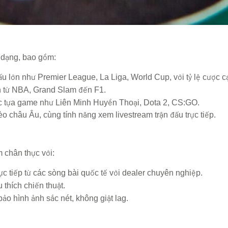
a dạng, bao gồm:
ấu lớn như Premier League, La Liga, World Cup, với tỷ lệ cược c
n từ NBA, Grand Slam đến F1.
c tựa game như Liên Minh Huyền Thoại, Dota 2, CS:GO.
èo châu Âu, cùng tính năng xem livestream trận đấu trực tiếp.
 chân thực với:
rực tiếp từ các sòng bài quốc tế với dealer chuyên nghiệp.
 thích chiến thuật.
bảo hình ảnh sắc nét, không giật lag.