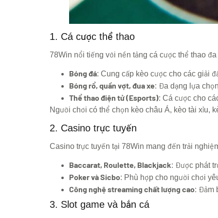
1. Cá cược thể thao
78Win nổi tiếng với nền tảng cá cược thể thao đ
Bóng đá
: Cung cấp kèo cược cho các giải đ
Bóng rổ, quần vợt, đua xe
: Đa dạng lựa chọ
Thể thao điện tử (Esports)
: Cá cược cho cá
Người chơi có thể chọn kèo châu Á, kèo tài xỉu, k
2. Casino trực tuyến
Casino trực tuyến tại 78Win mang đến trải nghiệm
Baccarat, Roulette, Blackjack
: Được phát t
Poker và Sicbo
: Phù hợp cho người chơi yêu
Công nghệ streaming chất lượng cao
: Đảm 
3. Slot game và bắn cá