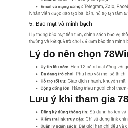
Email và mạng xã hội
: Telegram, Zalo, Face
Nhân viên được đào tạo bài bản, hỗ trợ tận tâm từ 
5. Bảo mật và minh bạch
Hệ thống bảo mật tiên tiến, chính sách bảo vệ thô
thưởng và kết quả trò chơi để đảm bảo tính minh 
Lý do nên chọn 78Wi
Uy tín lâu năm
: Hơn 12 năm hoạt động với g
Đa dạng trò chơi
: Phù hợp với mọi sở thích,
Hỗ trợ tối ưu
: Giao dịch nhanh, khuyến mãi 
Cộng đồng lớn
: Hàng triệu người chơi tham 
Lưu ý khi tham gia 7
Đăng ký đúng thông tin
: Sử dụng họ tên và 
Kiểm tra link truy cập
: Chỉ sử dụng link ch
Quản lý ngân sách
: Đặt giới hạn chi tiêu và