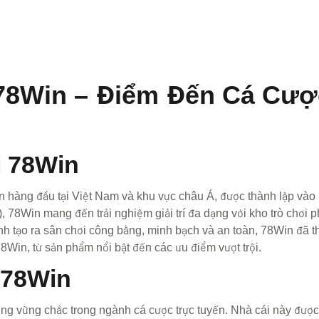
 78Win – Điểm Đến Cá Cượ
i 78Win
 tín hàng đầu tại Việt Nam và khu vực châu Á, được thành lập
78Win mang đến trải nghiệm giải trí đa dạng với kho trò chơi 
tạo ra sân chơi công bằng, minh bạch và an toàn, 78Win đã thu 
ề 78Win, từ sản phẩm nổi bật đến các ưu điểm vượt trội.
a 78Win
g vững chắc trong ngành cá cược trực tuyến. Nhà cái này được quả