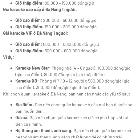
Giờ thấp điểm:
80.000 – 150.000 đồng/giờ
Giá karaoke cao cấp ở Đà Nẵng 1 người:
Giờ cao điểm:
200.000 – 500.000 đồng/giờ
Giờ thấp điểm:
150.000 – 300.000 đồng/giờ
Giá karaoke VIP ở Đà Nẵng 1 người:
Giờ cao điểm:
500.000 – 1.000.000 đồng/giờ
Giờ thấp điểm:
300.000 – 600.000 đồng/giờ
Ví dụ:
Karaoke New Star:
Phòng nhỏ (4 – 6 người): 100.000 đồng/giờ
(giờ cao điểm), 80.000 đồng/giờ (giờ thấp điểm).
Karaoke XO:
Phòng VIP (10 – 12 người): 500.000 đồng/giờ (giờ
cao điểm), 300.000 đồng/giờ (giờ thấp điểm).
Khi chọn quán karaoke ở Đà Nẵng, bạn nên cân nhắc các yếu tố sau:
Địa điểm:
Bạn nên chọn quán karaoke ở gần nơi bạn ở hoặc nơi
bạn muốn đến.
Giá cả:
Bạn nên chọn quán karaoke có giá cả phù hợp với túi
tiền của mình.
Hệ thống âm thanh, ánh sáng:
Bạn nên chọn quán karaoke có
hệ thống âm thanh, ánh sáng chất lượng để có những trải