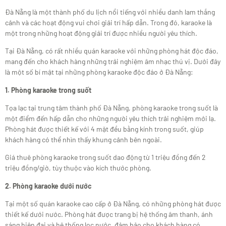
Đà Nẵng là một thành phố du lịch nổi tiếng với nhiều danh lam thắng
cảnh và các hoạt động vui chơi giải trí hấp dẫn. Trong đó, karaoke là
một trong những hoạt động giải trí được nhiều người yêu thích.
Tại Đà Nẵng, có rất nhiều quán karaoke với những phòng hát độc đáo,
mang đến cho khách hàng những trải nghiệm âm nhạc thú vị. Dưới đây
là một số bí mật tại những phòng karaoke độc đáo ở Đà Nẵng:
1. Phòng karaoke trong suốt
Tọa lạc tại trung tâm thành phố Đà Nẵng, phòng karaoke trong suốt là
một điểm đến hấp dẫn cho những người yêu thích trải nghiệm mới lạ.
Phòng hát được thiết kế với 4 mặt đều bằng kính trong suốt, giúp
khách hàng có thể nhìn thấy khung cảnh bên ngoài.
Giá thuê phòng karaoke trong suốt dao động từ 1 triệu đồng đến 2
triệu đồng/giờ, tùy thuộc vào kích thước phòng.
2. Phòng karaoke dưới nước
Tại một số quán karaoke cao cấp ở Đà Nẵng, có những phòng hát được
thiết kế dưới nước. Phòng hát được trang bị hệ thống âm thanh, ánh
sáng hiện đại và hệ thống lọc nước, đảm bảo cho khách hàng có