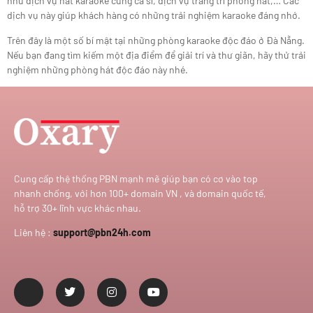
như dịch vụ hát karaoke cùng ca sĩ, dịch vụ trang trí phòng hát,… Các
dịch vụ này giúp khách hàng có những trải nghiệm karaoke đáng nhớ.
Trên đây là một số bí mật tại những phòng karaoke độc đáo ở Đà Nẵng.
Nếu bạn đang tìm kiếm một địa điểm để giải trí và thư giãn, hãy thử trải
nghiệm những phòng hát độc đáo này nhé.
Cung cấp thệ thống PBN mạnh mẽ giúp bạn có cơ vào top
nhanh chống, với hơn 100+ domain VN , và domain quốc tế,
hỗ trợ 30+ lĩnh vực khác nhau.
Liên hệ :
support@pbn24h.com