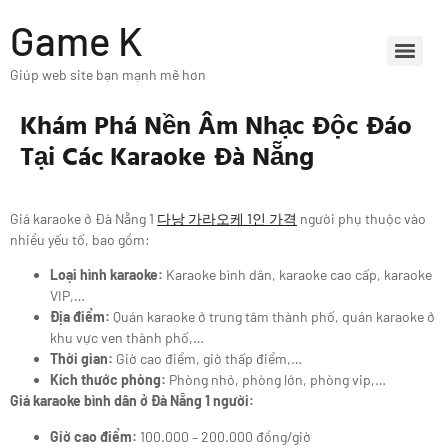
Game K
Giúp web site bạn mạnh mẽ hơn
Khám Phá Nền Âm Nhạc Độc Đáo
Tại Các Karaoke Đà Nẵng
Giá karaoke ở Đà Nẵng 1
다낭 가라오케 1인 가격
người phụ thuộc vào
nhiều yếu tố, bao gồm:
Loại hình karaoke:
Karaoke bình dân, karaoke cao cấp, karaoke
VIP,…
Địa điểm:
Quán karaoke ở trung tâm thành phố, quán karaoke ở
khu vực ven thành phố,…
Thời gian:
Giờ cao điểm, giờ thấp điểm,…
Kích thước phòng:
Phòng nhỏ, phòng lớn, phòng vip,…
Giá karaoke bình dân ở Đà Nẵng 1 người:
Giờ cao điểm:
100.000 – 200.000 đồng/giờ