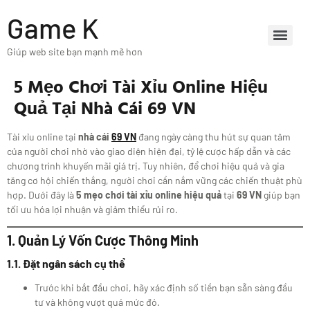
Game K
Giúp web site bạn mạnh mẽ hơn
5 Mẹo Chơi Tài Xỉu Online Hiệu
Quả Tại Nhà Cái 69 VN
Tài xỉu online tại
nhà cái
69 VN
đang ngày càng thu hút sự quan tâm
của người chơi nhờ vào giao diện hiện đại, tỷ lệ cược hấp dẫn và các
chương trình khuyến mãi giá trị. Tuy nhiên, để chơi hiệu quả và gia
tăng cơ hội chiến thắng, người chơi cần nắm vững các chiến thuật phù
hợp. Dưới đây là
5 mẹo chơi tài xỉu online hiệu quả
tại
69 VN
giúp bạn
tối ưu hóa lợi nhuận và giảm thiểu rủi ro.
1. Quản Lý Vốn Cược Thông Minh
1.1. Đặt ngân sách cụ thể
Trước khi bắt đầu chơi, hãy xác định số tiền bạn sẵn sàng đầu
tư và không vượt quá mức đó.