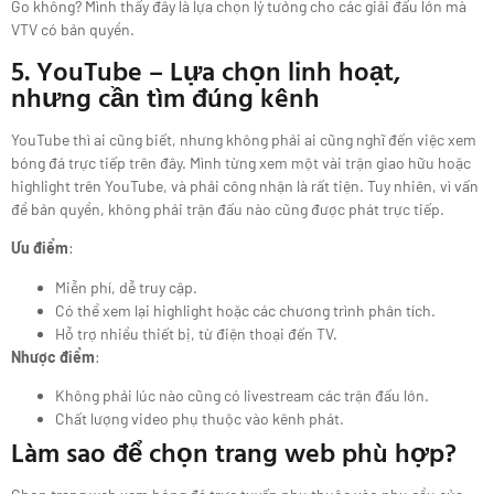
Go không? Mình thấy đây là lựa chọn lý tưởng cho các giải đấu lớn mà
VTV có bản quyền.
5. YouTube – Lựa chọn linh hoạt,
nhưng cần tìm đúng kênh
YouTube thì ai cũng biết, nhưng không phải ai cũng nghĩ đến việc xem
bóng đá trực tiếp trên đây. Mình từng xem một vài trận giao hữu hoặc
highlight trên YouTube, và phải công nhận là rất tiện. Tuy nhiên, vì vấn
đề bản quyền, không phải trận đấu nào cũng được phát trực tiếp.
Ưu điểm
:
Miễn phí, dễ truy cập.
Có thể xem lại highlight hoặc các chương trình phân tích.
Hỗ trợ nhiều thiết bị, từ điện thoại đến TV.
Nhược điểm
:
Không phải lúc nào cũng có livestream các trận đấu lớn.
Chất lượng video phụ thuộc vào kênh phát.
Làm sao để chọn trang web phù hợp?