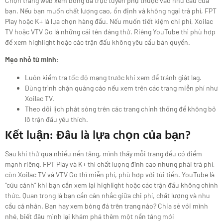
Chọn trang web xem bóng đá trực tuyến phụ thuộc vào nhu cầu của
bạn. Nếu bạn muốn chất lượng cao, ổn định và không ngại trả phí, FPT
Play hoặc K+ là lựa chọn hàng đầu. Nếu muốn tiết kiệm chi phí, Xoilac
TV hoặc VTV Go là những cái tên đáng thử. Riêng YouTube thì phù hợp
để xem highlight hoặc các trận đấu không yêu cầu bản quyền.
Mẹo nhỏ từ mình
:
Luôn kiểm tra tốc độ mạng trước khi xem để tránh giật lag.
Dùng trình chặn quảng cáo nếu xem trên các trang miễn phí như
Xoilac TV.
Theo dõi lịch phát sóng trên các trang chính thống để không bỏ
lỡ trận đấu yêu thích.
Kết luận: Đâu là lựa chọn của bạn?
Sau khi thử qua nhiều nền tảng, mình thấy mỗi trang đều có điểm
mạnh riêng. FPT Play và K+ thì chất lượng đỉnh cao nhưng phải trả phí,
còn Xoilac TV và VTV Go thì miễn phí, phù hợp với túi tiền. YouTube là
“cứu cánh” khi bạn cần xem lại highlight hoặc các trận đấu không chính
thức. Quan trọng là bạn cần cân nhắc giữa chi phí, chất lượng và nhu
cầu cá nhân. Bạn hay xem bóng đá trên trang nào? Chia sẻ với mình
nhé, biết đâu mình lại khám phá thêm một nền tảng mới