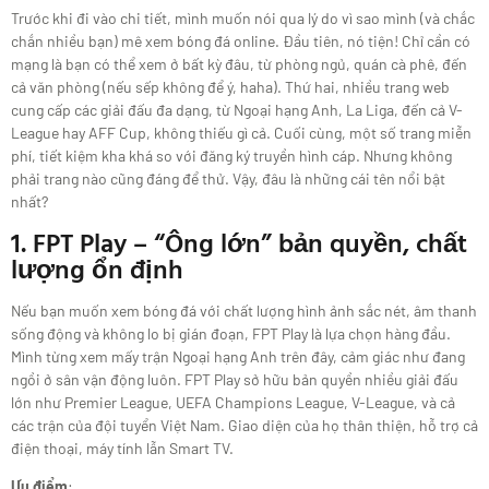
Trước khi đi vào chi tiết, mình muốn nói qua lý do vì sao mình (và chắc
chắn nhiều bạn) mê xem bóng đá online. Đầu tiên, nó tiện! Chỉ cần có
mạng là bạn có thể xem ở bất kỳ đâu, từ phòng ngủ, quán cà phê, đến
cả văn phòng (nếu sếp không để ý, haha). Thứ hai, nhiều trang web
cung cấp các giải đấu đa dạng, từ Ngoại hạng Anh, La Liga, đến cả V-
League hay AFF Cup, không thiếu gì cả. Cuối cùng, một số trang miễn
phí, tiết kiệm kha khá so với đăng ký truyền hình cáp. Nhưng không
phải trang nào cũng đáng để thử. Vậy, đâu là những cái tên nổi bật
nhất?
1. FPT Play – “Ông lớn” bản quyền, chất
lượng ổn định
Nếu bạn muốn xem bóng đá với chất lượng hình ảnh sắc nét, âm thanh
sống động và không lo bị gián đoạn, FPT Play là lựa chọn hàng đầu.
Mình từng xem mấy trận Ngoại hạng Anh trên đây, cảm giác như đang
ngồi ở sân vận động luôn. FPT Play sở hữu bản quyền nhiều giải đấu
lớn như Premier League, UEFA Champions League, V-League, và cả
các trận của đội tuyển Việt Nam. Giao diện của họ thân thiện, hỗ trợ cả
điện thoại, máy tính lẫn Smart TV.
Ưu điểm
: