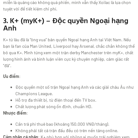
miễn là quảng cáo không quá phiền, mình vẫn thấy Xoilac là lựa chọn
tuyệt vời để tiết kiệm chi phí.
3. K+ (myK+) – Độc quyền Ngoại hạng
Anh
K+ từ lâu đã là “ông vua” bản quyền Ngoại hạng Anh tại Việt Nam. Nếu
bạn là fan của Man United, Liverpool hay Arsenal, chắc chắn không thể
bỏ qua K+. Mình từng xem một trận derby Manchester trên myK+, chất
lượng hình ảnh và bình luận viên cực kỳ chuyên nghiệp, cảm giác rất
“đã”.
Ưu điểm
:
Độc quyền một số trận Ngoại hạng Anh và các giải châu Âu như
Champions League.
Hỗ trợ đa thiết bị, từ điện thoại đến TV box.
Chất lượng phát sóng ổn định, chuẩn HD.
Nhược điểm
:
Cần trả phí thuê bao (khoảng 150.000 VNĐ/tháng).
Không phải tất cả trận đấu đều có trên nền tảng online.
Cảm nhận cá nhân
: K+ phù hợp với những ai muốn trải nghiệm xem