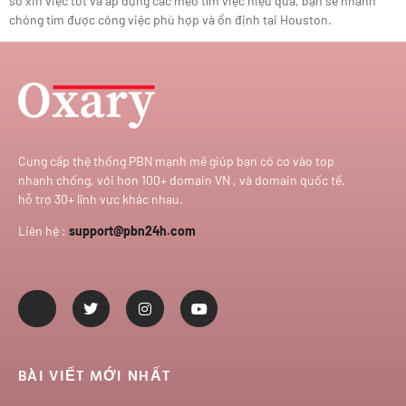
sơ xin việc tốt và áp dụng các mẹo tìm việc hiệu quả, bạn sẽ nhanh
chóng tìm được công việc phù hợp và ổn định tại Houston.
Cung cấp thệ thống PBN mạnh mẽ giúp bạn có cơ vào top
nhanh chống, với hơn 100+ domain VN , và domain quốc tế,
hỗ trợ 30+ lĩnh vực khác nhau.
Liên hệ :
support@pbn24h.com
BÀI VIẾT MỚI NHẤT