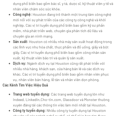
dụng phổ biến bao gồm bác sĩ, y tá, dược sĩ, kỹ thuật viên y tế và
nhân viên chăm sóc sức khỏe.
Công nghệ:
Houston đang trở thành một trung tâm công nghệ
mới nổi với sự phát triển của các công ty công nghệ và khởi
nghiệp. Các vị trí tuyển dụng phổ biến bao gồm kỹ sư phần
mềm, nhà phát triển web, chuyên gia phân tích dữ liệu và
chuyên gia an ninh mạng.
Sản xuất:
Houston có nhiều nhà máy sản xuất hoạt động trong
các lĩnh vực như hóa chất, thực phẩm và đồ uống, giấy và bột
giấy. Các vị trí tuyển dụng phổ biến bao gồm công nhân sản
xuất, kỹ thuật viên bảo trì và quản lý sản xuất.
Dịch vụ:
Ngành dịch vụ tại Houston cũng rất phát triển với
nhiều nhà hàng, khách sạn, cửa hàng bán lẻ và các dịch vụ
khác. Các vị trí tuyển dụng phổ biến bao gồm nhân viên phục
vụ, nhân viên bán hàng, lễ tân và nhân viên dọn phòng.
Các Kênh Tìm Việc Hiệu Quả
Trang web tuyển dụng:
Các trang web tuyển dụng lớn như
Indeed, LinkedIn,Cho-tin.com, Glassdoor và Monster thường
xuyên đăng tải các thông tin việc làm mới nhất tại Houston.
Công ty tuyển dụng:
Nhiều công ty tuyển dụng tại Houston
chuyên về các ngành nghề cụ thể, có thể giúp bạn tìm được