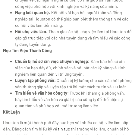
công việc phù hợp với kinh nghiệm và kỹ năng của mình.
Mạng lưới quan hệ:
Kết nối với bạn bè, người thân và đồng
nghiệp tại Houston có thể giúp bạn biết thêm thông tin về các
cơ hội việc làm tiềm năng.
Hội chợ việc làm:
Tham gia các hội chợ việc làm tại Houston để
gặp gỡ trực tiếp với các nhà tuyển dụng và tìm hiểu về các công
ty đang tuyển dụng.
Mẹo Tìm Việc Thành Công
Chuẩn bị hồ sơ xin việc chuyên nghiệp:
Đảm bảo hồ sơ xin
việc của bạn đầy đủ, chính xác và nổi bật các kỹ năng và kinh
nghiệm liên quan đến vị trí ứng tuyển.
Luyện tập phỏng vấn:
Chuẩn bị kỹ lưỡng cho các câu hỏi phỏng
vấn thường gặp và luyện tập trả lời một cách tự tin và lưu loát.
Tìm hiểu về văn hóa công ty:
Trước khi tham gia phỏng vấn,
hãy tìm hiểu về văn hóa và giá trị của công ty để thể hiện sự
quan tâm và phù hợp với môi trường làm việc.
Kết Luận
Houston là một thành phố đầy hứa hẹn với nhiều cơ hội việc làm hấp
dẫn. Bằng cách tìm hiểu kỹ về
tin tuc
thị trường việc làm, chuẩn bị hồ