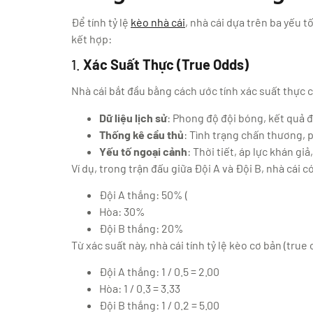
Để tính tỷ lệ
kèo nhà cái
, nhà cái dựa trên ba yếu t
kết hợp:
1.
Xác Suất Thực (True Odds)
Nhà cái bắt đầu bằng cách ước tính xác suất thực c
Dữ liệu lịch sử
: Phong độ đội bóng, kết quả đ
Thống kê cầu thủ
: Tình trạng chấn thương, 
Yếu tố ngoại cảnh
: Thời tiết, áp lực khán giả
Ví dụ, trong trận đấu giữa Đội A và Đội B, nhà cái c
Đội A thắng: 50% (
Hòa: 30%
Đội B thắng: 20%
Từ xác suất này, nhà cái tính tỷ lệ kèo cơ bản (true 
Đội A thắng: 1 / 0.5 = 2.00
Hòa: 1 / 0.3 = 3.33
Đội B thắng: 1 / 0.2 = 5.00