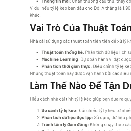
Thông tin mới
: Chấn thương cầu thủ, thay đổi
Ví dụ, nếu tỷ lệ kèo ban đầu cho Đội A thắng là 1.
khác.
Vai Trò Của Thuật Toán
Nhà cái sử dụng các thuật toán tiên tiến để xử lý kh
Thuật toán thống kê
: Phân tích dữ liệu lịc
Machine Learning
: Dự đoán hành vi đặt cược
Phân tích thời gian thực
: Điều chỉnh tỷ lệ k
Những thuật toán này được vận hành bởi các siêu m
Làm Thế Nào Để Tận Dụ
Hiểu cách nhà cái tính tỷ lệ kèo giúp bạn đưa ra q
So sánh tỷ lệ kèo
: Đối chiếu tỷ lệ kèo từ nhi
Phân tích dữ liệu độc lập
: Sử dụng dữ liệu ph
Tránh tâm lý đám đông
: Không chạy theo các