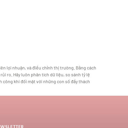
ên lợi nhuận, và điều chỉnh thị trường. Bằng cách
ủi ro. Hãy luôn phân tích dữ liệu, so sánh tỷ lệ
h công khi đối mặt với những con số đầy thách
EWSLETTER