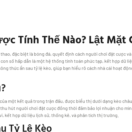
ược Tính Thế Nào? Lật Mặt
hể thao, đặc biệt là bóng đá, quyết định cách người chơi đặt cược v
n số hấp dẫn là một hệ thống tính toán phức tạp, kết hợp dữ liệu,
ông thức ẩn sau tỷ lệ kèo, giúp bạn hiểu rõ cách nhà cái hoạt độn
ì?
 của một kết quả trong trận đấu, được biểu thị dưới dạng kèo châu
 thu hút người chơi đặt cược đồng thời đảm bảo lợi nhuận cho mình
, kết hợp dữ liệu lịch sử, thống kê, và phân tích thị trường.
u Tỷ Lệ Kèo