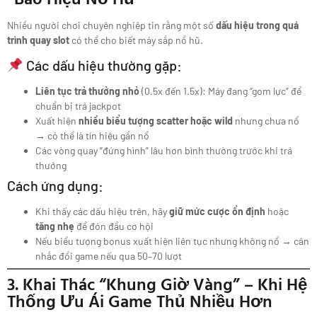
Nhiều người chơi chuyên nghiệp tin rằng một số
dấu hiệu trong quá
trình quay slot
có thể cho biết máy sắp nổ hũ.
Các dấu hiệu thường gặp:
Liên tục trả thưởng nhỏ
(0.5x đến 1.5x): Máy đang “gom lực” để
chuẩn bị trả jackpot
Xuất hiện
nhiều biểu tượng scatter hoặc wild
nhưng chưa nổ
→ có thể là tín hiệu gần nổ
Các vòng quay “đứng hình” lâu hơn bình thường trước khi trả
thưởng
Cách ứng dụng:
Khi thấy các dấu hiệu trên, hãy
giữ mức cược ổn định
hoặc
tăng nhẹ
để đón đầu cơ hội
Nếu biểu tượng bonus xuất hiện liên tục nhưng không nổ → cân
nhắc đổi game nếu qua 50–70 lượt
3. Khai Thác “Khung Giờ Vàng” – Khi Hệ
Thống Ưu Ái Game Thủ Nhiều Hơn