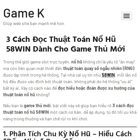
Game K
Giúp web site bạn mạnh mẽ hơn
3 Cách Đọc Thuật Toán Nổ Hũ
58WIN Dành Cho Game Thủ Mới
Trong thế giới game slot trực tuyến,
nổ hũ
không chỉ là yếu tố “ăn may”
mà còn liên quan mật thiết đến
thuật toán quay số ngẫu nhiên (RNG)
được lập trình trong hệ thống. Tại nhà cái uy tín như
58WIN
, mỗi lần nổ
hũ đều được xác định bởi thuật toán, không phải do hệ thống “ưu ái”
bất kỳ ai. Vậy có cách nào để
đọc hiểu hoặc đoán được xu hướng của
thuật toán nổ hũ
không?
Nếu bạn là
game thủ mới
, bài viết này sẽ giúp bạn hiểu rõ
3 cách đọc
thuật toán nổ hũ 58WIN
một cách cơ bản, dễ áp dụng, từ đó tối ưu khả
năng trúng thưởng và hạn chế rủi ro khi chơi.
1. Phân Tích Chu Kỳ Nổ Hũ – Hiểu Cách