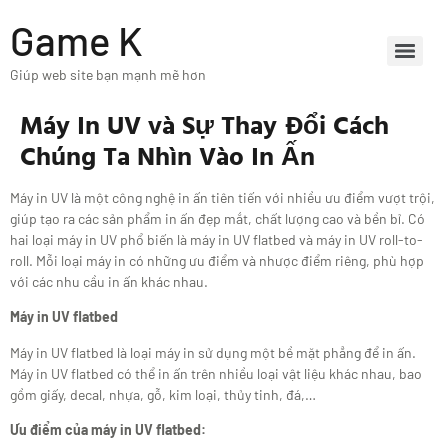
Game K
Giúp web site bạn mạnh mẽ hơn
Máy In UV và Sự Thay Đổi Cách
Chúng Ta Nhìn Vào In Ấn
Máy in UV là một công nghệ in ấn tiên tiến với nhiều ưu điểm vượt trội,
giúp tạo ra các sản phẩm in ấn đẹp mắt, chất lượng cao và bền bỉ. Có
hai loại máy in UV phổ biến là máy in UV flatbed và máy in UV roll-to-
roll. Mỗi loại máy in có những ưu điểm và nhược điểm riêng, phù hợp
với các nhu cầu in ấn khác nhau.
Máy in UV flatbed
Máy in UV flatbed là loại máy in sử dụng một bề mặt phẳng để in ấn.
Máy in UV flatbed có thể in ấn trên nhiều loại vật liệu khác nhau, bao
gồm giấy, decal, nhựa, gỗ, kim loại, thủy tinh, đá,…
Ưu điểm của máy in UV flatbed: