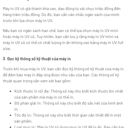
Máy in UV có giá thành khá cao, dao động từ vài chục triệu đồng đến
hàng trăm triệu đồng. Do đó, bạn cần cân nhắc ngân sách của mình
trước khi lựa chọn máy in UV.
Nếu bạn có ngân sách hạn chế, bạn có thể lựa chọn máy in UV mini
hoặc máy in UV cũ. Tuy nhiên, bạn cần lưu ý rằng máy in UV mini và
máy in UV cũ có thể có chất lượng in ấn không cao bằng máy in UV full
size.
3. Đọc kỹ thông số kỹ thuật của máy in
Trước khi mua máy in UV, bạn cần đọc kỹ thông số kỹ thuật của máy in
để đảm bảo máy in đáp ứng được nhu cầu của bạn. Các thông số kỹ
thuật quan trọng cần xem xét bao gồm:
Kích thước in tối đa: Thông số này cho biết kích thước lớn nhất
của sản phẩm mà máy in có thể in.
Độ phân giải in: Thông số này cho biết độ sắc nét của hình ảnh
in.
Tốc độ in: Thông số này cho biết thời gian cần thiết để in một
sản phẩm.
Loại mực in: Máy in UV sử dụng mực in UV để in ấn. Bạn cần lựa