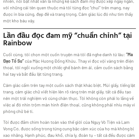
nhiên, nổi bật nhất vẫn là những kệ sách đam mỹ được xếp ngay ngắn,
với những cái tên quen thuộc mà tôi từng đọc “chui” trên mạng, nay
được in bìa cứng, đẹp đẽ và trang trọng. Cảm giác lúc đó như tìm thấy
một kho báu vậy.
Lần đầu đọc đam mỹ “chuẩn chỉnh” tại
Rainbow
Cuối cùng, tôi chọn một cuốn truyện mà tôi đã nghe danh từ lâu:
“Ma
Đạo Tổ Sư”
của Mặc Hương Đồng Khứu. Thay vì đọc vội vàng trên điện
thoại, tôi ngồi xuống một chiếc ghế bành êm ái, cầm cuốn sách bằng
hai tay và bắt đầu lật từng trang.
Cảm giác cầm trên tay một cuốn sách thật khác biệt. Mùi giấy, tiếng lật
trang, cảm giác chữ viết hiện lên rõ ràng trên mặt giấy, tất cả đều tạo
nên một trải nghiệm vô cùng chân thực. Tôi không còn phải lo lắng về
việc ai đó nhìn trộm màn hình điện thoại, cũng không phải nhíu mày vì
phông chữ bé tí.
Tôi được đắm chìm hoàn toàn vào thế giới của Ngụy Vô Tiện và Lam
Vong Cơ, được sống trong từng cung bậc cảm xúc của họ mà không bị
xao nhãng. Hạnh phúc, đau khổ, chia ly, đoàn tụ – tất cả đều được cảm