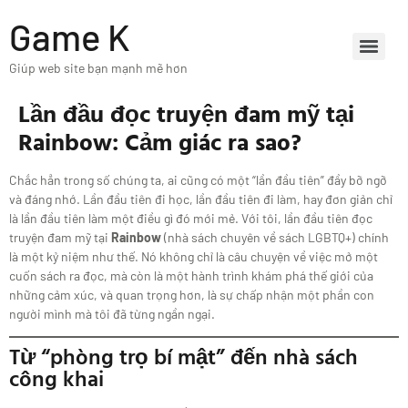
Game K
Giúp web site bạn mạnh mẽ hơn
Lần đầu đọc truyện đam mỹ tại
Rainbow: Cảm giác ra sao?
Chắc hẳn trong số chúng ta, ai cũng có một “lần đầu tiên” đầy bỡ ngỡ
và đáng nhớ. Lần đầu tiên đi học, lần đầu tiên đi làm, hay đơn giản chỉ
là lần đầu tiên làm một điều gì đó mới mẻ. Với tôi, lần đầu tiên đọc
truyện đam mỹ tại
Rainbow
(nhà sách chuyên về sách LGBTQ+) chính
là một kỷ niệm như thế. Nó không chỉ là câu chuyện về việc mở một
cuốn sách ra đọc, mà còn là một hành trình khám phá thế giới của
những cảm xúc, và quan trọng hơn, là sự chấp nhận một phần con
người mình mà tôi đã từng ngần ngại.
Từ “phòng trọ bí mật” đến nhà sách
công khai