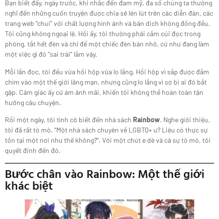
Bạn biết đấy, ngày trước, khi nhắc đến đam mỹ, đa số chúng ta thường
nghĩ đến những cuốn truyện được chia sẻ lén lút trên các diễn đàn, các
trang web “chui” với chất lượng hình ảnh và bản dịch không đồng đều.
Tôi cũng không ngoại lệ. Hồi ấy, tôi thường phải cắm cúi đọc trong
phòng, tắt hết đèn và chỉ để một chiếc đèn bàn nhỏ, cứ như đang làm
một việc gì đó “sai trái” lắm vậy.
Mỗi lần đọc, tôi đều vừa hồi hộp vừa lo lắng. Hồi hộp vì sắp được đắm
chìm vào một thế giới lãng mạn, nhưng cũng lo lắng vì sợ bị ai đó bắt
gặp. Cảm giác ấy cứ ám ảnh mãi, khiến tôi không thể hoàn toàn tận
hưởng câu chuyện.
Rồi một ngày, tôi tình cờ biết đến nhà sách
Rainbow
. Nghe giới thiệu,
tôi đã rất tò mò. “Một nhà sách chuyên về LGBTQ+ ư? Liệu có thực sự
tồn tại một nơi như thế không?”. Với một chút e dè và cả sự tò mò, tôi
quyết định đến đó.
Bước chân vào Rainbow: Một thế giới
khác biệt