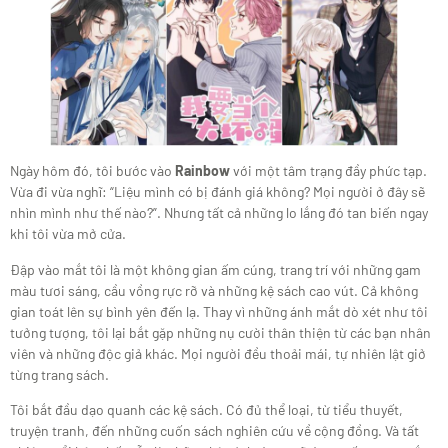
Ngày hôm đó, tôi bước vào
Rainbow
với một tâm trạng đầy phức tạp.
Vừa đi vừa nghĩ: “Liệu mình có bị đánh giá không? Mọi người ở đây sẽ
nhìn mình như thế nào?”. Nhưng tất cả những lo lắng đó tan biến ngay
khi tôi vừa mở cửa.
Đập vào mắt tôi là một không gian ấm cúng, trang trí với những gam
màu tươi sáng, cầu vồng rực rỡ và những kệ sách cao vút. Cả không
gian toát lên sự bình yên đến lạ. Thay vì những ánh mắt dò xét như tôi
tưởng tượng, tôi lại bắt gặp những nụ cười thân thiện từ các bạn nhân
viên và những độc giả khác. Mọi người đều thoải mái, tự nhiên lật giở
từng trang sách.
Tôi bắt đầu dạo quanh các kệ sách. Có đủ thể loại, từ tiểu thuyết,
truyện tranh, đến những cuốn sách nghiên cứu về cộng đồng. Và tất