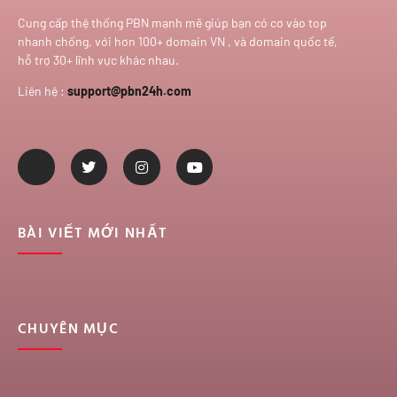
Cung cấp thệ thống PBN mạnh mẽ giúp bạn có cơ vào top
nhanh chống, với hơn 100+ domain VN , và domain quốc tế,
hỗ trợ 30+ lĩnh vực khác nhau.
Liên hệ :
support@pbn24h.com
BÀI VIẾT MỚI NHẤT
CHUYÊN MỤC