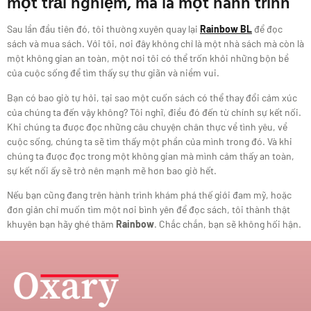
một trải nghiệm, mà là một hành trình
Sau lần đầu tiên đó, tôi thường xuyên quay lại
Rainbow BL
để đọc
sách và mua sách. Với tôi, nơi đây không chỉ là một nhà sách mà còn là
một không gian an toàn, một nơi tôi có thể trốn khỏi những bộn bề
của cuộc sống để tìm thấy sự thư giãn và niềm vui.
Bạn có bao giờ tự hỏi, tại sao một cuốn sách có thể thay đổi cảm xúc
của chúng ta đến vậy không? Tôi nghĩ, điều đó đến từ chính sự kết nối.
Khi chúng ta được đọc những câu chuyện chân thực về tình yêu, về
cuộc sống, chúng ta sẽ tìm thấy một phần của mình trong đó. Và khi
chúng ta được đọc trong một không gian mà mình cảm thấy an toàn,
sự kết nối ấy sẽ trở nên mạnh mẽ hơn bao giờ hết.
Nếu bạn cũng đang trên hành trình khám phá thế giới đam mỹ, hoặc
đơn giản chỉ muốn tìm một nơi bình yên để đọc sách, tôi thành thật
khuyên bạn hãy ghé thăm
Rainbow
. Chắc chắn, bạn sẽ không hối hận.