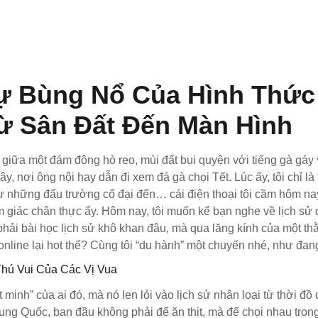
ự Bùng Nổ Của Hình Thức 
ừ Sân Đất Đến Màn Hình
iữa một đám đông hò reo, mùi đất bụi quyện với tiếng gà gáy va
ây, nơi ông nội hay dẫn đi xem đá gà chọi Tết. Lúc ấy, tôi chỉ l
từ những đấu trường cổ đại đến… cái điện thoại tôi cầm hôm nay. G
m giác chân thực ấy. Hôm nay, tôi muốn kể bạn nghe về lịch sử
phải bài học lịch sử khô khan đâu, mà qua lăng kính của một thằ
online lại hot thế? Cùng tôi “du hành” một chuyến nhé, như đa
hú Vui Của Các Vị Vua
át minh” của ai đó, mà nó len lỏi vào lịch sử nhân loại từ thời
 Quốc, ban đầu không phải để ăn thịt, mà để chọi nhau trong c