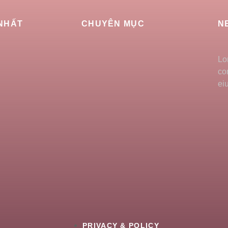
 NHẤT
CHUYÊN MỤC
N
Lo
co
ei
PRIVACY & POLICY