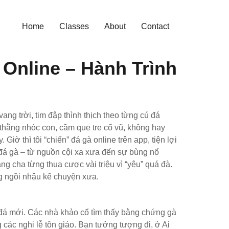
Home
Classes
About
Contact
Online – Hành Trình
ng trời, tim đập thình thịch theo từng cú đá
à thằng nhóc con, cầm que tre cổ vũ, không hay
iờ thì tôi “chiến” đá gà online trên app, tiện lợi
 đá gà – từ nguồn cội xa xưa đến sự bùng nổ
ng cha từng thua cược vài triệu vì “yêu” quá đà.
ng ngồi nhậu kể chuyện xưa.
 đồ đá mới. Các nhà khảo cổ tìm thấy bằng chứng gà
ác nghi lễ tôn giáo. Bạn tưởng tượng đi, ở Ai