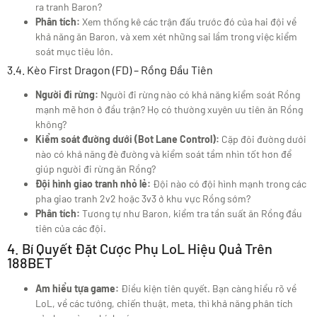
ra tranh Baron?
Phân tích:
Xem thống kê các trận đấu trước đó của hai đội về
khả năng ăn Baron, và xem xét những sai lầm trong việc kiểm
soát mục tiêu lớn.
3.4. Kèo First Dragon (FD) – Rồng Đầu Tiên
Người đi rừng:
Người đi rừng nào có khả năng kiểm soát Rồng
mạnh mẽ hơn ở đầu trận? Họ có thường xuyên ưu tiên ăn Rồng
không?
Kiểm soát đường dưới (Bot Lane Control):
Cặp đôi đường dưới
nào có khả năng đè đường và kiểm soát tầm nhìn tốt hơn để
giúp người đi rừng ăn Rồng?
Đội hình giao tranh nhỏ lẻ:
Đội nào có đội hình mạnh trong các
pha giao tranh 2v2 hoặc 3v3 ở khu vực Rồng sớm?
Phân tích:
Tương tự như Baron, kiểm tra tần suất ăn Rồng đầu
tiên của các đội.
4. Bí Quyết Đặt Cược Phụ LoL Hiệu Quả Trên
188BET
Am hiểu tựa game:
Điều kiện tiên quyết. Bạn càng hiểu rõ về
LoL, về các tướng, chiến thuật, meta, thì khả năng phân tích