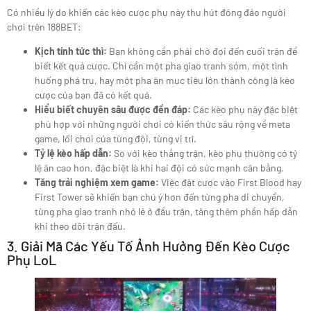
Có nhiều lý do khiến các kèo cược phụ này thu hút đông đảo người
chơi trên 188BET:
Kịch tính tức thì:
Bạn không cần phải chờ đợi đến cuối trận để
biết kết quả cược. Chỉ cần một pha giao tranh sớm, một tình
huống phá trụ, hay một pha ăn mục tiêu lớn thành công là kèo
cược của bạn đã có kết quả.
Hiểu biết chuyên sâu được đền đáp:
Các kèo phụ này đặc biệt
phù hợp với những người chơi có kiến thức sâu rộng về meta
game, lối chơi của từng đội, từng vị trí.
Tỷ lệ kèo hấp dẫn:
So với kèo thắng trận, kèo phụ thường có tỷ
lệ ăn cao hơn, đặc biệt là khi hai đội có sức mạnh cân bằng.
Tăng trải nghiệm xem game:
Việc đặt cược vào First Blood hay
First Tower sẽ khiến bạn chú ý hơn đến từng pha di chuyển,
từng pha giao tranh nhỏ lẻ ở đầu trận, tăng thêm phần hấp dẫn
khi theo dõi trận đấu.
3. Giải Mã Các Yếu Tố Ảnh Hưởng Đến Kèo Cược
Phụ LoL