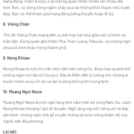
Hang động Tham Kong Lo là một kỳ quan thiên nhiên với chiều dài
hơn 7km, có dòng sông ngầm chảy qua và những khối thạch nhũ tuyệt
đẹp. Bạn có thể khám phá hang động bằng thuyền hoặc đi bộ.
8. Viêng Chăn:
Thủ đô Viêng Chăn mang đến sự kết hợp hài hòa giữa nét cổ kính và
hiện đại. Đừng quên ghé thăm Pha That Luang, Patuxai, và những ngôi
chùa cổ kính khác trong thành phố.
9. Nong Khiaw:
Nong Khiaw là một thị trấn nhỏ nằm bên sông Ou, được bao quanh bởi
những ngọn núi đá vôi hùng vĩ. Đây là điểm đến lý tưởng cho những ai
muốn tránh xa sự ồn ào và tận hưởng không khí trong lành.
10. Muang Ngoi Neua:
Muang Ngoi Neua là một ngôi làng nhỏ nằm trên bờ sông Nam Ou, cách
Nong Khiaw khoảng 1 giờ đi thuyền. Ngôi làng này nổi tiếng với vẻ đẹp
yên bình, những ngôi nhà gỗ truyền thống và cuộc sống chậm rãi của
người dân địa phương.
Lời kết: