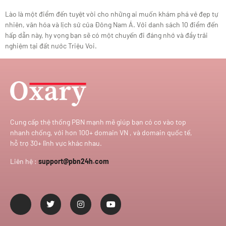
Lào là một điểm đến tuyệt vời cho những ai muốn khám phá vẻ đẹp tự
nhiên, văn hóa và lịch sử của Đông Nam Á. Với danh sách 10 điểm đến
hấp dẫn này, hy vọng bạn sẽ có một chuyến đi đáng nhớ và đầy trải
nghiệm tại đất nước Triệu Voi.
Cung cấp thệ thống PBN mạnh mẽ giúp bạn có cơ vào top
nhanh chống, với hơn 100+ domain VN , và domain quốc tế,
hỗ trợ 30+ lĩnh vực khác nhau.
Liên hệ :
support@pbn24h.com