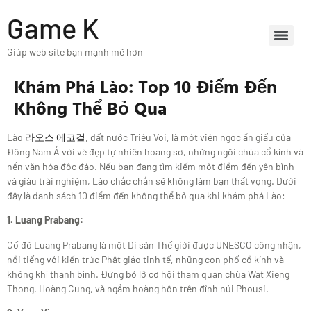
Game K
Giúp web site bạn mạnh mẽ hơn
Khám Phá Lào: Top 10 Điểm Đến
Không Thể Bỏ Qua
Lào
라오스 에코걸
, đất nước Triệu Voi, là một viên ngọc ẩn giấu của
Đông Nam Á với vẻ đẹp tự nhiên hoang sơ, những ngôi chùa cổ kính và
nền văn hóa độc đáo. Nếu bạn đang tìm kiếm một điểm đến yên bình
và giàu trải nghiệm, Lào chắc chắn sẽ không làm bạn thất vọng. Dưới
đây là danh sách 10 điểm đến không thể bỏ qua khi khám phá Lào:
1. Luang Prabang:
Cố đô Luang Prabang là một Di sản Thế giới được UNESCO công nhận,
nổi tiếng với kiến trúc Phật giáo tinh tế, những con phố cổ kính và
không khí thanh bình. Đừng bỏ lỡ cơ hội tham quan chùa Wat Xieng
Thong, Hoàng Cung, và ngắm hoàng hôn trên đỉnh núi Phousi.