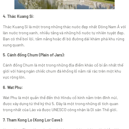
4. Thác Kuang Si:
Thác Kuang Si là một trong những thác nước đẹp nhất Đông Nam Á với
làn nước trong xanh, nhiều tầng và những hồ nước tự nhiên tuyệt đẹp.
Bạn có thể bơi lội, tắm nắng hoặc đi bộ đường dài khám phá khu rừng
xung quanh.
5. Cánh đồng Chum (Plain of Jars):
Cánh đồng Chum là một trong những địa điểm khảo cổ bí ẩn nhất thế
giới với hàng ngàn chiếc chum đá khổng lồ nằm rải rác trên một khu
vực rộng lớn.
6. Wat Phu:
Wat Phu là một quần thể đền thờ Hindu cổ kính nằm trên đỉnh núi,
được xây dựng từ thế kỷ thứ 5. Đây là một trong những di tích quan
trọng nhất của Lào và được UNESCO công nhận là Di sản Thế giới.
7. Tham Kong Lo (Kong Lor Cave):