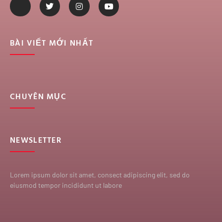
BÀI VIẾT MỚI NHẤT
CHUYÊN MỤC
NEWSLETTER
Lorem ipsum dolor sit amet, consect adipiscing elit, sed do
eiusmod tempor incididunt ut labore