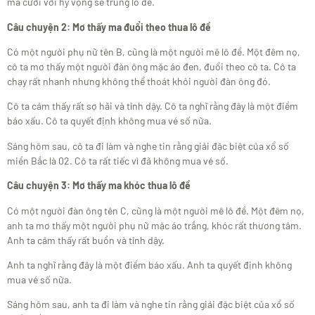
ma cười với hy vọng sẽ trúng lô đề.
Câu chuyện 2: Mơ thấy ma đuổi theo thua lô đề
Có một người phụ nữ tên B, cũng là một người mê lô đề. Một đêm nọ,
cô ta mơ thấy một người đàn ông mặc áo đen, đuổi theo cô ta. Cô ta
chạy rất nhanh nhưng không thể thoát khỏi người đàn ông đó.
Cô ta cảm thấy rất sợ hãi và tỉnh dậy. Cô ta nghĩ rằng đây là một điềm
báo xấu. Cô ta quyết định không mua vé số nữa.
Sáng hôm sau, cô ta đi làm và nghe tin rằng giải đặc biệt của xổ số
miền Bắc là 02. Cô ta rất tiếc vì đã không mua vé số.
Câu chuyện 3: Mơ thấy ma khóc thua lô đề
Có một người đàn ông tên C, cũng là một người mê lô đề. Một đêm nọ,
anh ta mơ thấy một người phụ nữ mặc áo trắng, khóc rất thương tâm.
Anh ta cảm thấy rất buồn và tỉnh dậy.
Anh ta nghĩ rằng đây là một điềm báo xấu. Anh ta quyết định không
mua vé số nữa.
Sáng hôm sau, anh ta đi làm và nghe tin rằng giải đặc biệt của xổ số