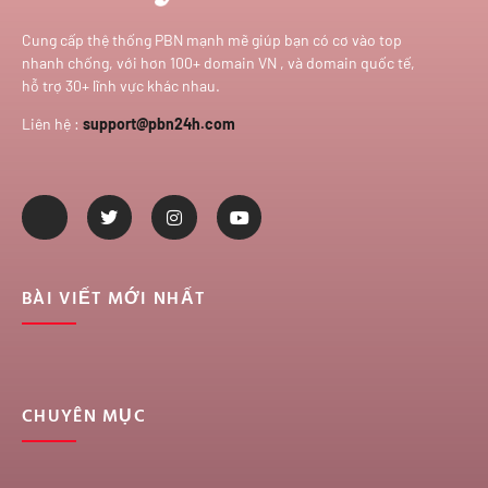
Cung cấp thệ thống PBN mạnh mẽ giúp bạn có cơ vào top
nhanh chống, với hơn 100+ domain VN , và domain quốc tế,
hỗ trợ 30+ lĩnh vực khác nhau.
Liên hệ :
support@pbn24h.com
BÀI VIẾT MỚI NHẤT
CHUYÊN MỤC