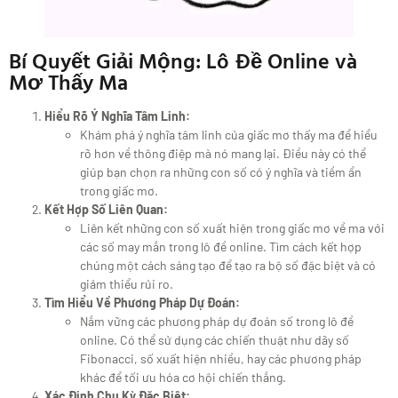
Bí Quyết Giải Mộng: Lô Đề Online và
Mơ Thấy Ma
Hiểu Rõ Ý Nghĩa Tâm Linh:
Khám phá ý nghĩa tâm linh của giấc mơ thấy ma để hiểu
rõ hơn về thông điệp mà nó mang lại. Điều này có thể
giúp bạn chọn ra những con số có ý nghĩa và tiềm ẩn
trong giấc mơ.
Kết Hợp Số Liên Quan:
Liên kết những con số xuất hiện trong giấc mơ về ma với
các số may mắn trong lô đề online. Tìm cách kết hợp
chúng một cách sáng tạo để tạo ra bộ số đặc biệt và có
giảm thiểu rủi ro.
Tìm Hiểu Về Phương Pháp Dự Đoán:
Nắm vững các phương pháp dự đoán số trong lô đề
online. Có thể sử dụng các chiến thuật như dãy số
Fibonacci, số xuất hiện nhiều, hay các phương pháp
khác để tối ưu hóa cơ hội chiến thắng.
Xác Định Chu Kỳ Đặc Biệt: