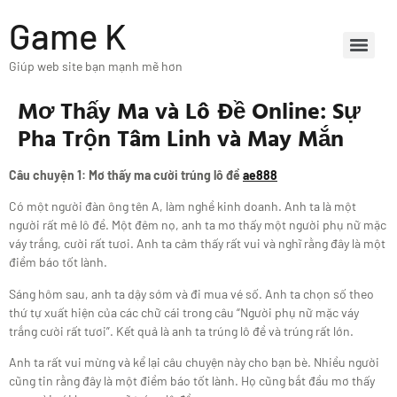
Game K
Giúp web site bạn mạnh mẽ hơn
Mơ Thấy Ma và Lô Đề Online: Sự
Pha Trộn Tâm Linh và May Mắn
Câu chuyện 1: Mơ thấy ma cười trúng lô đề
ae888
Có một người đàn ông tên A, làm nghề kinh doanh. Anh ta là một
người rất mê lô đề. Một đêm nọ, anh ta mơ thấy một người phụ nữ mặc
váy trắng, cười rất tươi. Anh ta cảm thấy rất vui và nghĩ rằng đây là một
điềm báo tốt lành.
Sáng hôm sau, anh ta dậy sớm và đi mua vé số. Anh ta chọn số theo
thứ tự xuất hiện của các chữ cái trong câu “Người phụ nữ mặc váy
trắng cười rất tươi”. Kết quả là anh ta trúng lô đề và trúng rất lớn.
Anh ta rất vui mừng và kể lại câu chuyện này cho bạn bè. Nhiều người
cũng tin rằng đây là một điềm báo tốt lành. Họ cũng bắt đầu mơ thấy