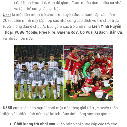
của Ulsan Hyundai. Anh đã giành được nhiều danh hiệu cá nhân
và tập thể cùng câu lạc bộ.
U888
là một liên minh trò chơi trực tuyến được thành lập vào năm
2023. Liên minh này tập hợp các nhà cung cấp dịch vụ trò chơi trực
tuyến hàng đầu ở châu Á, bao gồm các trò chơi như
Liên Minh Huyền
Thoại
,
PUBG Mobile
,
Free Fire
,
Garena RoV
,
Cờ Vua
,
Xì Dách
,
Bắn Cá
,
và nhiều hơn nữa.
U888
cung cấp cho người chơi một nền tảng giải trí trực tuyến toàn
diện với nhiều tính năng và lợi ích. Các tính năng này bao gồm:
Chất lượng trò chơi cao
. Liên minh chỉ cung cấp các trò chơi