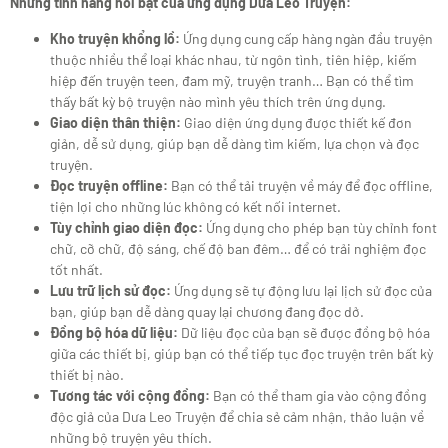
Những tính năng nổi bật của ứng dụng Dưa Leo Truyện:
Kho truyện khổng lồ:
Ứng dụng cung cấp hàng ngàn đầu truyện
thuộc nhiều thể loại khác nhau, từ ngôn tình, tiên hiệp, kiếm
hiệp đến truyện teen, đam mỹ, truyện tranh… Bạn có thể tìm
thấy bất kỳ bộ truyện nào mình yêu thích trên ứng dụng.
Giao diện thân thiện:
Giao diện ứng dụng được thiết kế đơn
giản, dễ sử dụng, giúp bạn dễ dàng tìm kiếm, lựa chọn và đọc
truyện.
Đọc truyện offline:
Bạn có thể tải truyện về máy để đọc offline,
tiện lợi cho những lúc không có kết nối internet.
Tùy chỉnh giao diện đọc:
Ứng dụng cho phép bạn tùy chỉnh font
chữ, cỡ chữ, độ sáng, chế độ ban đêm… để có trải nghiệm đọc
tốt nhất.
Lưu trữ lịch sử đọc:
Ứng dụng sẽ tự động lưu lại lịch sử đọc của
bạn, giúp bạn dễ dàng quay lại chương đang đọc dở.
Đồng bộ hóa dữ liệu:
Dữ liệu đọc của bạn sẽ được đồng bộ hóa
giữa các thiết bị, giúp bạn có thể tiếp tục đọc truyện trên bất kỳ
thiết bị nào.
Tương tác với cộng đồng:
Bạn có thể tham gia vào cộng đồng
độc giả của Dưa Leo Truyện để chia sẻ cảm nhận, thảo luận về
những bộ truyện yêu thích.