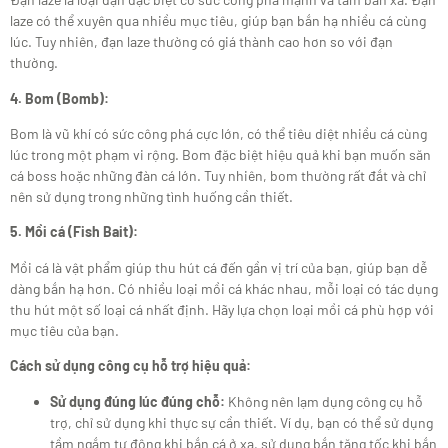
laze có thể xuyên qua nhiều mục tiêu, giúp bạn bắn hạ nhiều cá cùng
lúc. Tuy nhiên, đạn laze thường có giá thành cao hơn so với đạn
thường.
4. Bom (Bomb):
Bom là vũ khí có sức công phá cực lớn, có thể tiêu diệt nhiều cá cùng
lúc trong một phạm vi rộng. Bom đặc biệt hiệu quả khi bạn muốn săn
cá boss hoặc những đàn cá lớn. Tuy nhiên, bom thường rất đắt và chỉ
nên sử dụng trong những tình huống cần thiết.
5. Mồi cá (Fish Bait):
Mồi cá là vật phẩm giúp thu hút cá đến gần vị trí của bạn, giúp bạn dễ
dàng bắn hạ hơn. Có nhiều loại mồi cá khác nhau, mỗi loại có tác dụng
thu hút một số loại cá nhất định. Hãy lựa chọn loại mồi cá phù hợp với
mục tiêu của bạn.
Cách sử dụng công cụ hỗ trợ hiệu quả:
Sử dụng đúng lúc đúng chỗ:
Không nên lạm dụng công cụ hỗ
trợ, chỉ sử dụng khi thực sự cần thiết. Ví dụ, bạn có thể sử dụng
tầm ngắm tự động khi bắn cá ở xa, sử dụng bắn tăng tốc khi bắn