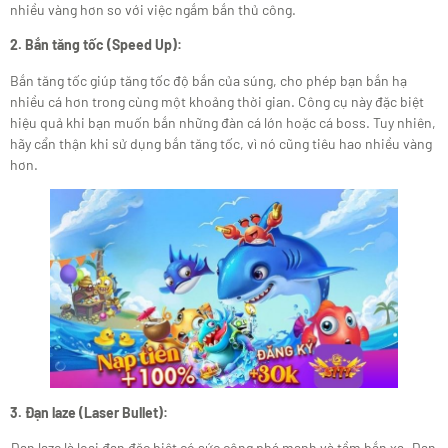
nhiều vàng hơn so với việc ngắm bắn thủ công.
2. Bắn tăng tốc (Speed Up):
Bắn tăng tốc giúp tăng tốc độ bắn của súng, cho phép bạn bắn hạ
nhiều cá hơn trong cùng một khoảng thời gian. Công cụ này đặc biệt
hiệu quả khi bạn muốn bắn những đàn cá lớn hoặc cá boss. Tuy nhiên,
hãy cẩn thận khi sử dụng bắn tăng tốc, vì nó cũng tiêu hao nhiều vàng
hơn.
3. Đạn laze (Laser Bullet):
Đạn laze là loại đạn đặc biệt có sức công phá mạnh và tầm bắn xa. Đạn