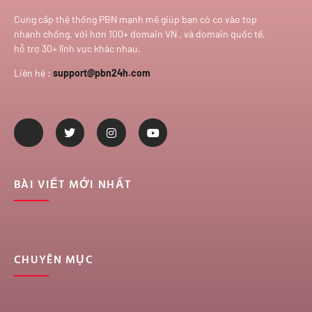
Cung cấp thệ thống PBN mạnh mẽ giúp bạn có cơ vào top
nhanh chống, với hơn 100+ domain VN , và domain quốc tế,
hỗ trợ 30+ lĩnh vực khác nhau.
Liên hệ :
support@pbn24h.com
BÀI VIẾT MỚI NHẤT
CHUYÊN MỤC