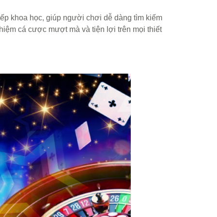
xếp khoa học, giúp người chơi dễ dàng tìm kiếm
hiệm cá cược mượt mà và tiện lợi trên mọi thiết