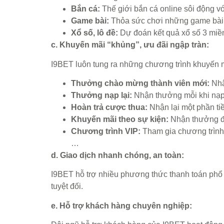
Bắn cá:
Thế giới bắn cá online sôi động v
Game bài:
Thỏa sức chơi những game bài t
Xổ số, lô đề:
Dự đoán kết quả xổ số 3 miền 
c. Khuyến mãi “khủng”, ưu đãi ngập tràn:
I9BET luôn tung ra những chương trình khuyến m
Thưởng chào mừng thành viên mới:
Nhậ
Thưởng nạp lại:
Nhận thưởng mỗi khi nạp 
Hoàn trả cược thua:
Nhận lại một phần ti
Khuyến mãi theo sự kiện:
Nhận thưởng đặc
Chương trình VIP:
Tham gia chương trình 
…
d. Giao dịch nhanh chóng, an toàn:
I9BET hỗ trợ nhiều phương thức thanh toán phổ b
tuyệt đối.
e. Hỗ trợ khách hàng chuyên nghiệp: