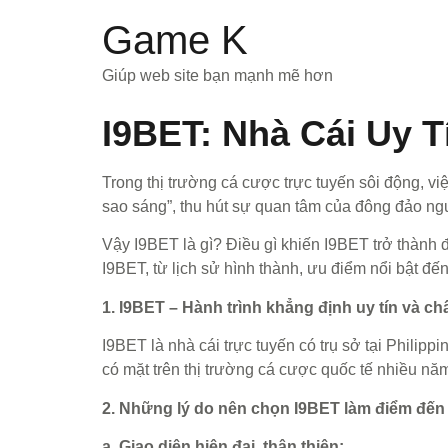
Game K
Giúp web site bạn mạnh mẽ hơn
I9BET: Nhà Cái Uy T
Trong thị trường cá cược trực tuyến sôi động, vi
sao sáng”, thu hút sự quan tâm của đông đảo ng
Vậy I9BET là gì? Điều gì khiến I9BET trở thành 
I9BET, từ lịch sử hình thành, ưu điểm nổi bật đ
1. I9BET – Hành trình khẳng định uy tín và ch
I9BET là nhà cái trực tuyến có trụ sở tại Phil
có mặt trên thị trường cá cược quốc tế nhiều n
2. Những lý do nên chọn I9BET làm điểm đến
a. Giao diện hiện đại, thân thiện: