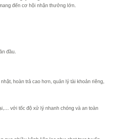
 mang đến cơ hội nhận thưởng lớn.
ần đầu.
ật, hoàn trả cao hơn, quản lý tài khoản riêng,
ại,… với tốc độ xử lý nhanh chóng và an toàn